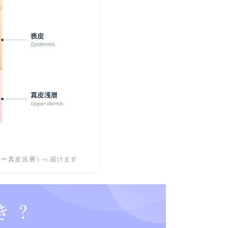
皮〜真皮浅層）へ届けます
き？