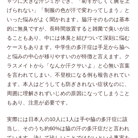
ャツに大きな汗ジミができ、「恥ずかしくて腕を上
げられない」「制服の色が汗で変わってしまう」と
いった悩みがよく聞かれます。脇汗そのものは基本
的に無臭ですが、長時間放置すると雑菌で臭いが出
ることもあり、中には体臭と結びついて深刻に悩む
ケースもあります。中学生の多汗症は手足から脇へ
と悩みの中心が移りやすいのが特徴と言えます。ク
ラスメイトから「なんか汗クサいよ」と心無い言葉
を言われてしまい、不登校になる例も報告されてい
ます。本人はどうしても防ぎきれない症状なのに、
周囲に理解されずいじめの原因になってしまうこと
もあり、注意が必要です。
実際には日本人の10人に1人は手や脇の多汗症に該
当し、そのうち約60%は脇の汗の多汗症だと言われ
ています。決して珍しいことではないという事実を