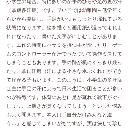
小学生の場合、特に多いのが手のひらや足の裏の汗
（掌蹠多汗症）です。早い子では幼稚園～低学年く
らいから発症し、手足がいつもしっとり濡れている
状態になります。絵を描くと画用紙が湿ってよれよ
れになったり、書いた文字がにじむことがありま
す。工作の時間にハサミを持つ手が滑ったり、ゲー
ムのコントローラーが汗でべたついて操作ミスして
しまうこともあります。手の跡が机にくっきり残っ
たり、掌に汗疱（汗による小さな水ぶくれ）ができ
て痒がる子もいます。このように、小学生の多汗症
は主に手足の汗によって日常生活で困ることが多い
のが特徴です。体育のあとに足が蒸れて靴下がぐっ
しょり、上履きが臭くなってしまう、といった悩み
もよく聞きます。本人は「自分だけみんなと違
う…」と感じてしまいがちですが、実は決して珍し