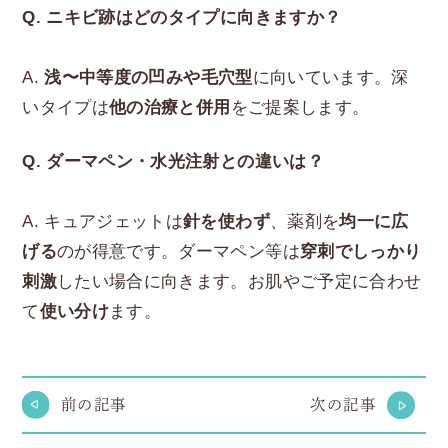
Q. ニキビ跡はどのタイプに向きますか？
A.
浅〜中等度の凹みや毛穴型
に向いています。深
いタイプは
他の治療と併用
をご提案します。
Q. ダーマペン・水光注射との違いは？
A. キュアジェットは
針を使わず
、薬剤を
均一に広
げる
のが得意です。ダーマペン等は
穿刺でしっかり
刺激
したい場合に向きます。お肌やご予定に合わせ
て
使い分け
ます。
前の記事
次の記事