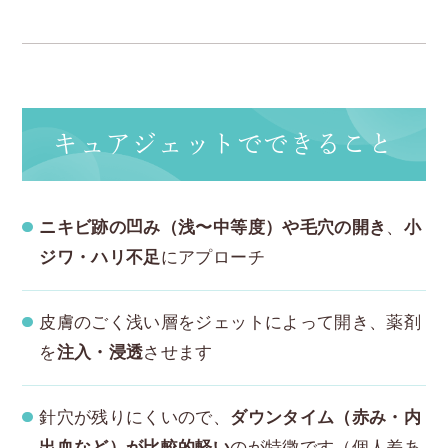
キュアジェットでできること
ニキビ跡の凹み（浅〜中等度）や毛穴の開き
、
小
ジワ・ハリ不足
にアプローチ
皮膚のごく浅い層をジェットによって開き、薬剤
を
注入・浸透
させます
針穴が残りにくいので、
ダウンタイム（赤み・内
出血など）が比較的軽い
のが特徴です（個人差あ